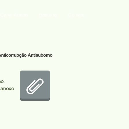
Canal Aberto
Beeterra
Contato
 Anticorrupção Antisuborno
no
 anexo