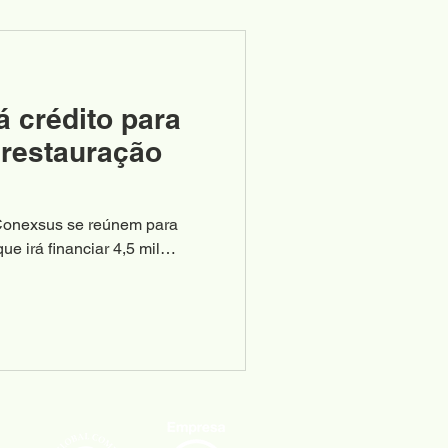
á crédito para
 restauração
 Conexsus se reúnem para
e irá financiar 4,5 mil
as...