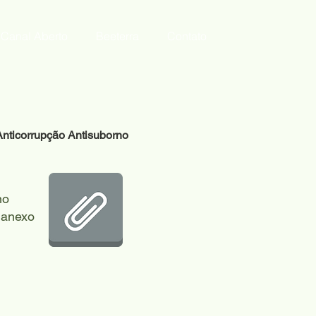
Canal Aberto
Beeterra
Contato
 Anticorrupção Antisuborno
no
 anexo