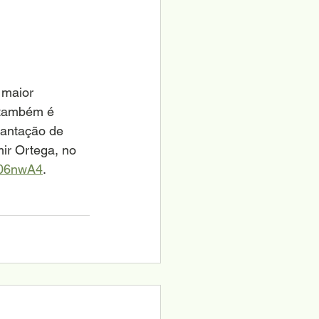
 maior 
 também é 
lantação de 
ir Ortega, no 
s06nwA4
.