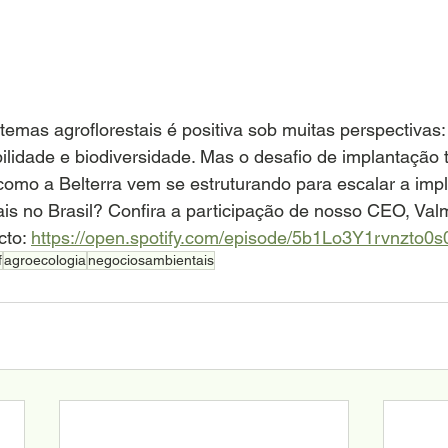
temas agroflorestais é positiva sob muitas perspectivas:
bilidade e biodiversidade. Mas o desafio de implantação
como a Belterra vem se estruturando para escalar a imp
ais no Brasil? Confira a participação de nosso CEO, Valm
to: 
https://open.spotify.com/episode/5b1Lo3Y1rvnzto0
f
agroecologia
negociosambientais