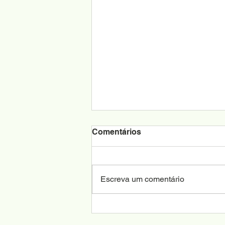
Comentários
Escreva um comentário
CRA Verde trará crédito
para bioeconomia e