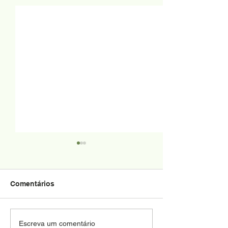
Comentários
Novos modelos
Sistema de pr
Escreva um comentário